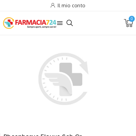
Il mio conto
0
