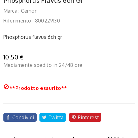
Phosphorus Flavus 6ch Gr
Marca :
Cemon
Riferimento :
800229130
Phosphorus flavus 6ch gr
10,50 €
Mediamente spedito in 24/48 ore

**Prodotto esaurito**
Condividi
Twitta
Pinterest