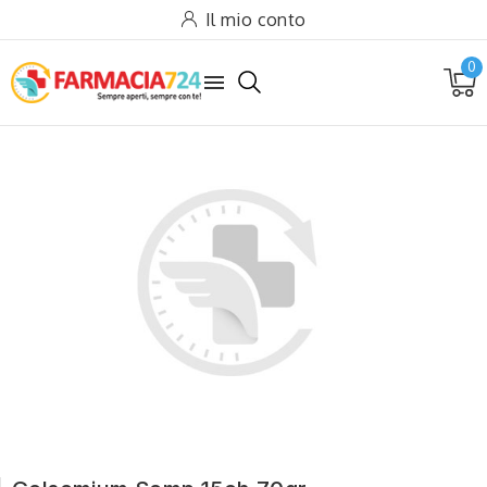
Il mio conto
0
