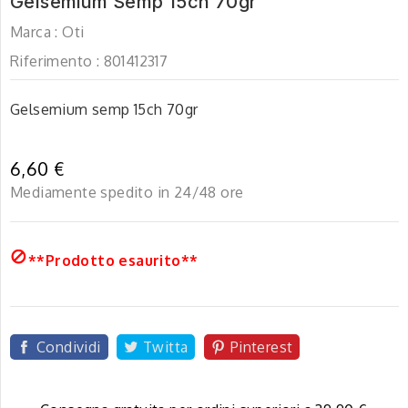
Gelsemium Semp 15ch 70gr
Marca :
Oti
Riferimento :
801412317
Gelsemium semp 15ch 70gr
6,60 €
Mediamente spedito in 24/48 ore

**Prodotto esaurito**
Condividi
Twitta
Pinterest