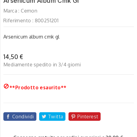
Arsenicum Album Cmk Gl
Marca :
Cemon
Riferimento :
800251201
Arsenicum album cmk gl
14,50 €
Mediamente spedito in 3/4 giorni

**Prodotto esaurito**
Condividi
Twitta
Pinterest