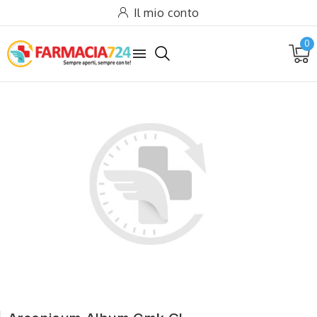
Il mio conto
0
