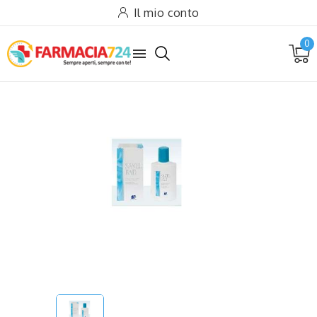
Il mio conto
0
