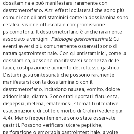
dossilamina e può manifestarsi raramente con
destrometorfano. Altri effetti collaterali che sono più
comuni con gli antiistaminici come la dossilamina sono
cefalea, visione offuscata e compromissione
psicomotoria. Il destrometorfano è anche raramente
associato a vertigini.
Patologie gastrointestinali
: Gli
eventi avversi più comunemente osservati sono di
natura gastrointestinale. Con gli antistaminici, come la
dossilamina, possono manifestarsi secchezza delle
fauci, costipazione e aumento del reflusso gastrico.
Disturbi gastrointestinali che possono raramente
manifestarsi con la dossilamina o con il
destrometorfano, includono nausea, vomito, dolore
addominale, diarrea. Sono stati riportati: flatulenza,
dispepsia, melena, ematemesi, stomatiti ulcerative,
esacerbazione di colite e morbo di Crohn (vedere par.
4.4). Meno frequentemente sono state osservate
gastriti. Possono verificarsi ulcere peptiche,
perforazione o emorragia gastrointestinale, a volte