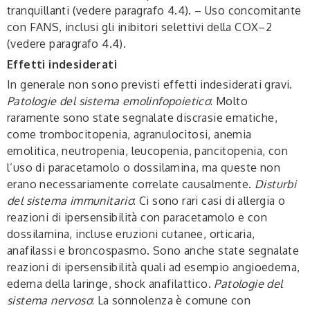
tranquillanti (vedere paragrafo 4.4). – Uso concomitante
con FANS, inclusi gli inibitori selettivi della COX–2
(vedere paragrafo 4.4).
Effetti indesiderati
In generale non sono previsti effetti indesiderati gravi.
Patologie del sistema emolinfopoietico
: Molto
raramente sono state segnalate discrasie ematiche,
come trombocitopenia, agranulocitosi, anemia
emolitica, neutropenia, leucopenia, pancitopenia, con
l’uso di paracetamolo o dossilamina, ma queste non
erano necessariamente correlate causalmente.
Disturbi
del sistema immunitario
: Ci sono rari casi di allergia o
reazioni di ipersensibilità con paracetamolo e con
dossilamina, incluse eruzioni cutanee, orticaria,
anafilassi e broncospasmo. Sono anche state segnalate
reazioni di ipersensibilità quali ad esempio angioedema,
edema della laringe, shock anafilattico.
Patologie del
sistema nervoso
: La sonnolenza è comune con