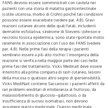
FANS devono essere somministrati con cautela nei
pazienti con una storia di malattia gastrointestinale
(colite ulcerosa, morbo di Crohn) poiché tali condizioni
possono essere esacerbate (vedere par. 4.8). Gravi
reazioni cutanee alcune delle quali fatali, includenti
dermatite esfoliativa, sindrome di Stevens–Johnson e
necrolisi tossica epidermica, sono state riportate molto
raramente in associazione con l’uso dei FANS (vedere
par. 4.8). Nelle prime fasi della terapia i pazienti
sembrano essere a più alto rischio: l’insorgenza della
reazione si verifica nella maggior parte dei casi nelle
prime fasi del trattamento. Vicks Medinait deve essere
interrotto alla prima comparsa di rash cutaneo, lesioni
della mucosa o qualsiasi altro segno di ipersensibilità.
Vicks MediNait contiene
Saccarosio
: i pazienti affetti da
rari problemi ereditari di intolleranza al fruttosio, da
malassorbimento di glucosio–galattosio, o da
insufficienza di sucrasi isomaltasi, non devono
assumere questo medicinale. Questo medicinale