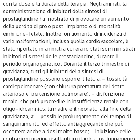
con la dose e la durata della terapia. Negli animali, la
somministrazione di inibitori della sintesi di
prostaglandine ha mostrato di provocare un aumento
della perdita di pre e post–impianto e di mortalità
embrione–fetale. Inoltre, un aumento di incidenza di
varie malformazioni, inclusa quella cardiovascolare, è
stato riportato in animali a cui erano stati somministrati
inibitori di sintesi delle prostaglandine, durante il
periodo organogenetico. Durante il terzo trimestre di
gravidanza, tutti gli inibitori della sintesi di
prostaglandine possono esporre il feto a: – tossicità
cardiopolmonare (con chiusura prematura del dotto
arterioso e ipertensione polmonare); – disfunzione
renale, che può progredire in insufficienza renale con
oligo–idroamnios; la madre e il neonato, alla fine della
gravidanza, a: – possibile prolungamento del tempo di
sanguinamento, ed effetto antiaggregante che può
occorrere anche a dosi molto basse; – inibizione delle
contrazioni uterine risultanti in ritardo o prolungamento