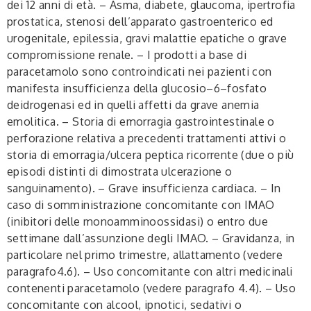
dei 12 anni di età. – Asma, diabete, glaucoma, ipertrofia
prostatica, stenosi dell’apparato gastroenterico ed
urogenitale, epilessia, gravi malattie epatiche o grave
compromissione renale. – I prodotti a base di
paracetamolo sono controindicati nei pazienti con
manifesta insufficienza della glucosio–6–fosfato
deidrogenasi ed in quelli affetti da grave anemia
emolitica. – Storia di emorragia gastrointestinale o
perforazione relativa a precedenti trattamenti attivi o
storia di emorragia/ulcera peptica ricorrente (due o più
episodi distinti di dimostrata ulcerazione o
sanguinamento). – Grave insufficienza cardiaca. – In
caso di somministrazione concomitante con IMAO
(inibitori delle monoamminoossidasi) o entro due
settimane dall’assunzione degli IMAO. – Gravidanza, in
particolare nel primo trimestre, allattamento (vedere
paragrafo4.6). – Uso concomitante con altri medicinali
contenenti paracetamolo (vedere paragrafo 4.4). – Uso
concomitante con alcool, ipnotici, sedativi o