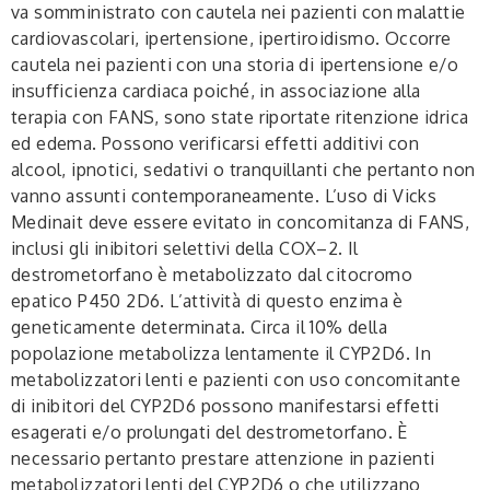
va somministrato con cautela nei pazienti con malattie
cardiovascolari, ipertensione, ipertiroidismo. Occorre
cautela nei pazienti con una storia di ipertensione e/o
insufficienza cardiaca poiché, in associazione alla
terapia con FANS, sono state riportate ritenzione idrica
ed edema. Possono verificarsi effetti additivi con
alcool, ipnotici, sedativi o tranquillanti che pertanto non
vanno assunti contemporaneamente. L’uso di Vicks
Medinait deve essere evitato in concomitanza di FANS,
inclusi gli inibitori selettivi della COX–2. Il
destrometorfano è metabolizzato dal citocromo
epatico P450 2D6. L’attività di questo enzima è
geneticamente determinata. Circa il 10% della
popolazione metabolizza lentamente il CYP2D6. In
metabolizzatori lenti e pazienti con uso concomitante
di inibitori del CYP2D6 possono manifestarsi effetti
esagerati e/o prolungati del destrometorfano. È
necessario pertanto prestare attenzione in pazienti
metabolizzatori lenti del CYP2D6 o che utilizzano