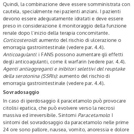
Quindi, la combinazione deve essere somministrata con
cautela, specialmente nei pazienti anziani. I pazienti
devono essere adeguatamente idratati e deve essere
preso in considerazione il monitoraggio della funzione
renale dopo l’inizio della terapia concomitante.
Corticosteroidi
: aumento del rischio di ulcerazione o
emorragia gastrointestinale (vedere par. 4.4).
Anticoagulanti
: i FANS possono aumentare gli effetti
degli anticoagulanti, come il warfarin (vedere par. 4.4).
Agenti antiaggreganti e inibitori selettivi del reuptake
della serotonina (SSRIs)
: aumento del rischio di
emorragia gastrointestinale (vedere par. 4.4).
Sovradosaggio
In caso di iperdosaggio il paracetamolo può provocare
citolisi epatica, che può evolvere verso la necrosi
massiva ed irreversibile. Sintomi
Paracetamolo
: I
sintomi del sovradosaggio da paracetamolo nelle prime
24 ore sono pallore, nausea, vomito, anoressia e dolore