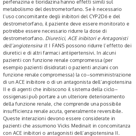
perfenazina e tioridazina hanno effetti simili sul
metabolismo del destrometorfano. Se è necessario
l’uso concomitante degli inibitori del CYP2D6 e del
destrometorfano, il paziente deve essere monitorato e
potrebbe essere necessario ridurre la dose di
destrometorfano.
Diuretici, ACE inibitori e Antagonisti
dell’angiotensina II
: I FANS possono ridurre l’effetto dei
diuretici e di altri farmaci antiipertensivi. In alcuni
pazienti con funzione renale compromessa (per
esempio pazienti disidratati o pazienti anziani con
funzione renale compromessa) la co–somministrazione
di un ACE inibitore o di un antagonista dell’angiotensina
II e di agenti che inibiscono il sistema della ciclo–
ossigenasi può portare a un ulteriore deterioramento
della funzione renale, che comprende una possibile
insufficienza renale acuta, generalmente reversibile.
Queste interazioni devono essere considerate in
pazienti che assumono Vicks Medinait in concomitanza
con ACE inibitori o antagonisti dell’angiotensina II.