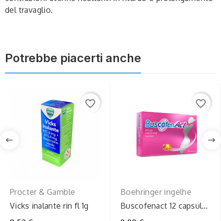
del travaglio.
Potrebbe piacerti anche
favorite_border
favorite_border
Procter & Gamble
Boehringer ingelhe
Vicks inalante rin fl 1g
Buscofenact 12 capsule
400mg