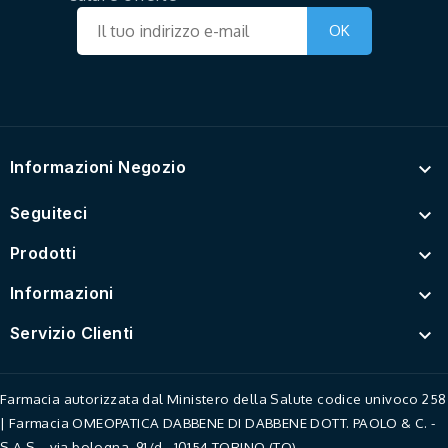
Informazioni Negozio

Seguiteci

Prodotti

Informazioni

Servizio Clienti

Farmacia autorizzata dal Ministero della Salute codice univoco 258
| Farmacia OMEOPATICA DABBENE DI DABBENE DOTT. PAOLO & C. -
S.A.S. - via bologna, 91/d - 10154 TORINO (TO).