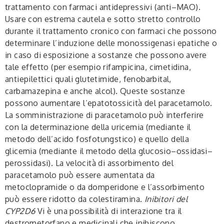
trattamento con farmaci antidepressivi (anti–MAO).
Usare con estrema cautela e sotto stretto controllo
durante il trattamento cronico con farmaci che possono
determinare l’induzione delle monossigenasi epatiche o
in caso di esposizione a sostanze che possono avere
tale effetto (per esempio rifampicina, cimetidina,
antiepilettici quali glutetimide, fenobarbital,
carbamazepina e anche alcol). Queste sostanze
possono aumentare l’epatotossicità del paracetamolo.
La somministrazione di paracetamolo può interferire
con la determinazione della uricemia (mediante il
metodo dell’acido fosfotungstico) e quello della
glicemia (mediante il metodo della glucosio–ossidasi–
perossidasi). La velocità di assorbimento del
paracetamolo può essere aumentata da
metoclopramide o da domperidone e l’assorbimento
può essere ridotto da colestiramina.
Inibitori del
CYP2D6
Vi è una possibilità di interazione tra il
destrometorfano e medicinali che inibiscono