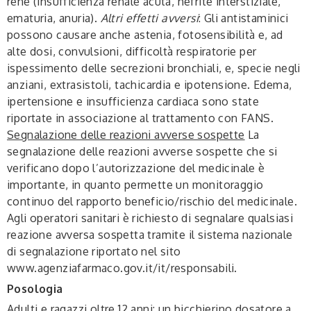
rene (insufficienza renale acuta, nefrite interstiziale,
ematuria, anuria).
Altri effetti avversi
: Gli antistaminici
possono causare anche astenia, fotosensibilità e, ad
alte dosi, convulsioni, difficoltà respiratorie per
ispessimento delle secrezioni bronchiali, e, specie negli
anziani, extrasistoli, tachicardia e ipotensione. Edema,
ipertensione e insufficienza cardiaca sono state
riportate in associazione al trattamento con FANS.
Segnalazione delle reazioni avverse sospette
La
segnalazione delle reazioni avverse sospette che si
verificano dopo l’autorizzazione del medicinale è
importante, in quanto permette un monitoraggio
continuo del rapporto beneficio/rischio del medicinale.
Agli operatori sanitari è richiesto di segnalare qualsiasi
reazione avversa sospetta tramite il sistema nazionale
di segnalazione riportato nel sito
www.agenziafarmaco.gov.it/it/responsabili.
Posologia
Adulti e ragazzi oltre 12 anni
: un bicchierino dosatore a