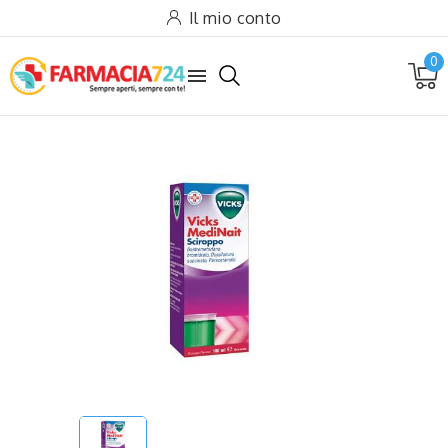
Il mio conto
0
