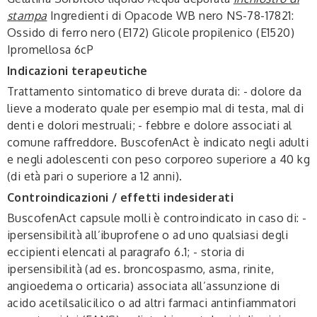
stampa
Ingredienti di Opacode WB nero NS-78-17821:
Ossido di ferro nero (E172) Glicole propilenico (E1520)
Ipromellosa 6cP
Indicazioni terapeutiche
Trattamento sintomatico di breve durata di: - dolore da
lieve a moderato quale per esempio mal di testa, mal di
denti e dolori mestruali; - febbre e dolore associati al
comune raffreddore. BuscofenAct è indicato negli adulti
e negli adolescenti con peso corporeo superiore a 40 kg
(di età pari o superiore a 12 anni).
Controindicazioni / effetti indesiderati
BuscofenAct capsule molli è controindicato in caso di: -
ipersensibilità all’ibuprofene o ad uno qualsiasi degli
eccipienti elencati al paragrafo 6.1; - storia di
ipersensibilità (ad es. broncospasmo, asma, rinite,
angioedema o orticaria) associata all’assunzione di
acido acetilsalicilico o ad altri farmaci antinfiammatori