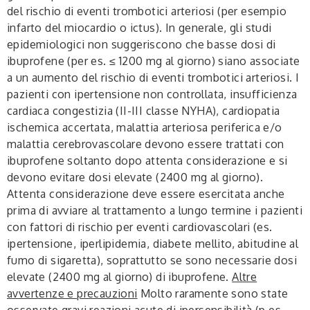
del rischio di eventi trombotici arteriosi (per esempio
infarto del miocardio o ictus). In generale, gli studi
epidemiologici non suggeriscono che basse dosi di
ibuprofene (per es. ≤ 1200 mg al giorno) siano associate
a un aumento del rischio di eventi trombotici arteriosi. I
pazienti con ipertensione non controllata, insufficienza
cardiaca congestizia (II-III classe NYHA), cardiopatia
ischemica accertata, malattia arteriosa periferica e/o
malattia cerebrovascolare devono essere trattati con
ibuprofene soltanto dopo attenta considerazione e si
devono evitare dosi elevate (2400 mg al giorno).
Attenta considerazione deve essere esercitata anche
prima di avviare al trattamento a lungo termine i pazienti
con fattori di rischio per eventi cardiovascolari (es.
ipertensione, iperlipidemia, diabete mellito, abitudine al
fumo di sigaretta), soprattutto se sono necessarie dosi
elevate (2400 mg al giorno) di ibuprofene.
Altre
avvertenze e precauzioni
Molto raramente sono state
osservate gravi reazioni acute di ipersensibilità (p.es.