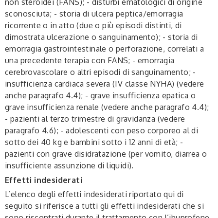
non steroidei (FANS); - disturbi ematologici di origine
sconosciuta; - storia di ulcera peptica/emorragia
ricorrente o in atto (due o più episodi distinti, di
dimostrata ulcerazione o sanguinamento); - storia di
emorragia gastrointestinale o perforazione, correlati a
una precedente terapia con FANS; - emorragia
cerebrovascolare o altri episodi di sanguinamento; -
insufficienza cardiaca severa (IV classe NYHA) (vedere
anche paragrafo 4.4); - grave insufficienza epatica o
grave insufficienza renale (vedere anche paragrafo 4.4);
- pazienti al terzo trimestre di gravidanza (vedere
paragrafo 4.6); - adolescenti con peso corporeo al di
sotto dei 40 kg e bambini sotto i 12 anni di età; -
pazienti con grave disidratazione (per vomito, diarrea o
insufficiente assunzione di liquidi).
Effetti indesiderati
L’elenco degli effetti indesiderati riportato qui di
seguito si riferisce a tutti gli effetti indesiderati che si
sono riscontrati durante il trattamento con l’ibuprofene,