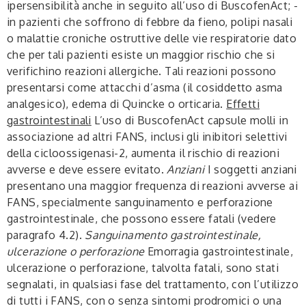
ipersensibilità anche in seguito all’uso di BuscofenAct; -
in pazienti che soffrono di febbre da fieno, polipi nasali
o malattie croniche ostruttive delle vie respiratorie dato
che per tali pazienti esiste un maggior rischio che si
verifichino reazioni allergiche. Tali reazioni possono
presentarsi come attacchi d’asma (il cosiddetto asma
analgesico), edema di Quincke o orticaria.
Effetti
gastrointestinali
L’uso di BuscofenAct capsule molli in
associazione ad altri FANS, inclusi gli inibitori selettivi
della cicloossigenasi-2, aumenta il rischio di reazioni
avverse e deve essere evitato.
Anziani
I soggetti anziani
presentano una maggior frequenza di reazioni avverse ai
FANS, specialmente sanguinamento e perforazione
gastrointestinale, che possono essere fatali (vedere
paragrafo 4.2).
Sanguinamento gastrointestinale,
ulcerazione o perforazione
Emorragia gastrointestinale,
ulcerazione o perforazione, talvolta fatali, sono stati
segnalati, in qualsiasi fase del trattamento, con l’utilizzo
di tutti i FANS, con o senza sintomi prodromici o una