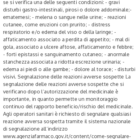
se si verifica una delle seguenti condizioni: - gravi
disturbi gastro-intestinali, pirosi o dolore addominale;-
ematemesi; - melena o sangue nelle urine; - reazioni
cutanee, come eruzioni con prurito; - distress
respiratorio e/o edema del viso o della laringe; -
affaticamento associato a perdita di appetito; - mal di
gola, associato a ulcere aftose, affaticamento e febbre;
- forti epistassi e sanguinamento cutaneo; - anormale
stanchezza associata a ridotta escrezione urinaria; -
edema ai piedi o alle gambe; - dolore al torace; - disturbi
visivi.
Segnalazione delle reazioni avverse sospette
La
segnalazione delle reazioni avverse sospette che si
verificano dopo l’autorizzazione del medicinale è
importante, in quanto permette un monitoraggio
continuo del rapporto beneficio/rischio del medicinale.
Agli operatori sanitari è richiesto di segnalare qualsiasi
reazione avversa sospetta tramite il sistema nazionale
di segnalazione all’indirizzo
www.agenziafarmaco.gov.it/content/come-segnalare-