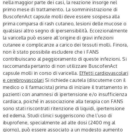
nella maggior parte dei casi, la reazione insorge nel
primo mese di trattamento. La somministrazione di
BuscofenAct capsule molli deve essere sospesa alla
prima comparsa di rash cutaneo, lesioni delle mucose o
qualsiasi altro segno di ipersensibilità. Eccezionalmente
la varicella può essere all’origine di gravi infezioni
cutanee e complicanze a carico dei tessuti molli. Finora,
non è stato possibile escludere che i FANS
contribuiscano al peggioramento di queste infezioni. Si
raccomanda pertanto di non utilizzare BuscofenAct
capsule molli in corso di varicella.
Effetti cardiovascolari
e cerebrovascolari
Si richiede cautela (discuterne con il
medico o il farmacista) prima di iniziare il trattamento in
pazienti con anamnesi di ipertensione e/o insufficienza
cardiaca, poiché in associazione alla terapia con FANS
sono stati riscontrati ritenzione di liquidi, ipertensione
ed edema. Studi clinici suggeriscono che l’uso di
ibuprofene, specialmente ad alte dosi (2400 mg al
giorno), può essere associato a un modesto aumento