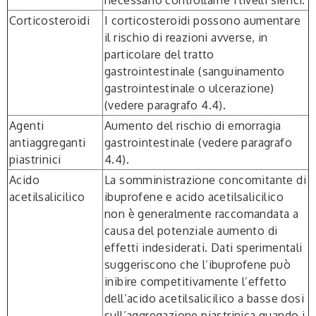
Corticosteroidi
I corticosteroidi possono aumentare
il rischio di reazioni avverse, in
particolare del tratto
gastrointestinale (sanguinamento
gastrointestinale o ulcerazione)
(vedere paragrafo 4.4).
Agenti
Aumento del rischio di emorragia
antiaggreganti
gastrointestinale (vedere paragrafo
piastrinici
4.4).
Acido
La somministrazione concomitante di
acetilsalicilico
ibuprofene e acido acetilsalicilico
non è generalmente raccomandata a
causa del potenziale aumento di
effetti indesiderati. Dati sperimentali
suggeriscono che l’ibuprofene può
inibire competitivamente l’effetto
dell’acido acetilsalicilico a basse dosi
sull’aggregazione piastrinica quando i