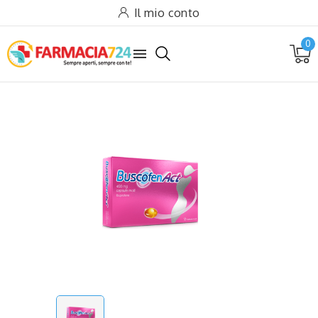
Il mio conto
0
